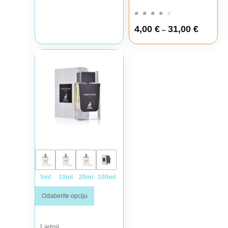
⭐
⭐
⭐
⭐
⭐
4,00
€
31,00
€
–
Raspon cena: od 4,00 € do 31,00 €
Ovaj proizvod ima više varijanti. Opcije mogu biti iz
5ml
10ml
20ml
100ml
Odaberite opciju
Ljetnji