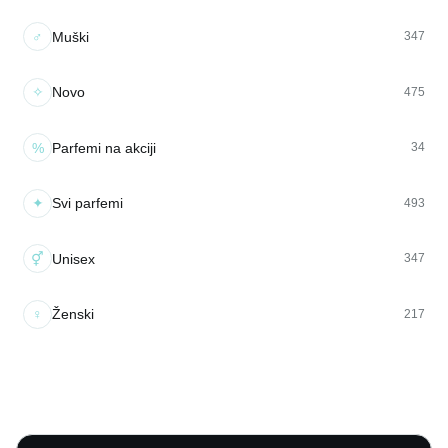
♂
Muški
347
✧
Novo
475
%
Parfemi na akciji
34
✦
Svi parfemi
493
⚥
Unisex
347
♀
Ženski
217