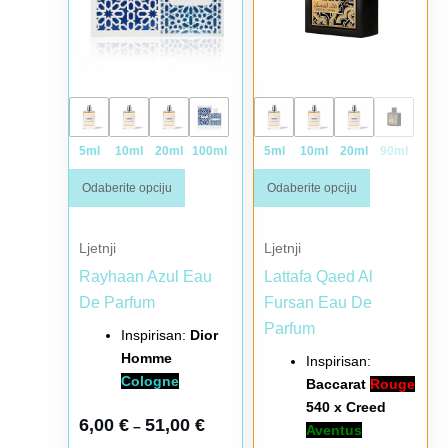
5ml
10ml
20ml
100ml
5ml
10ml
20ml
90ml
Odaberite opciju
Odaberite opciju
Ljetnji
Ljetnji
Rayhaan Azul Eau
Lattafa Qaed Al
De Parfum
Fursan Eau De
Parfum
Inspirisan:
Dior
Homme
Inspirisan:
Cologne
Baccarat
Rouge
540 x Creed
6,00
€
51,00
€
–
Aventus