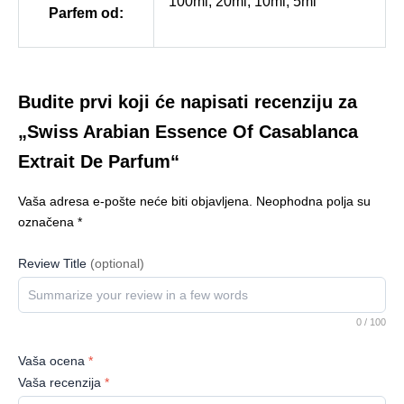
100ml, 20ml, 10ml, 5ml
Parfem od:
Budite prvi koji će napisati recenziju za
„Swiss Arabian Essence Of Casablanca
Extrait De Parfum“
Vaša adresa e-pošte neće biti objavljena.
Neophodna polja su
označena
*
Review Title
(optional)
0
/ 100
Vaša ocena
*
Vaša recenzija
*