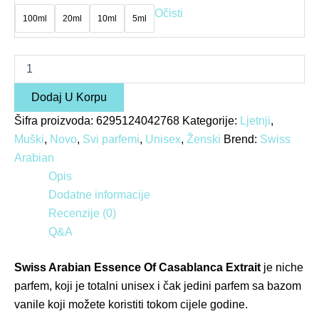
Očisti
100ml
20ml
10ml
5ml
Dodaj U Korpu
Šifra proizvoda:
6295124042768
Kategorije:
Ljetnji
,
Muški
,
Novo
,
Svi parfemi
,
Unisex
,
Ženski
Brend:
Swiss
Arabian
Opis
Dodatne informacije
Recenzije (0)
Q&A
Swiss Arabian Essence Of Casablanca Extrait
je niche
parfem, koji je totalni unisex i čak jedini parfem sa bazom
vanile koji možete koristiti tokom cijele godine.