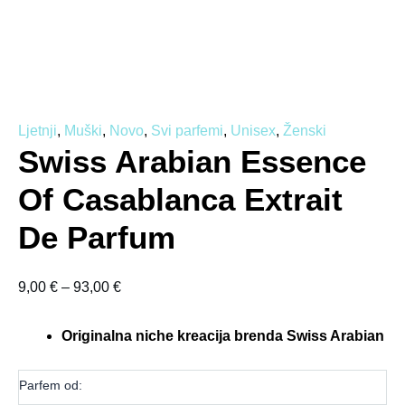
Ljetnji
,
Muški
,
Novo
,
Svi parfemi
,
Unisex
,
Ženski
Swiss Arabian Essence
Of Casablanca Extrait
De Parfum
9,00
€
–
93,00
€
Originalna niche kreacija brenda Swiss Arabian
Parfem od: