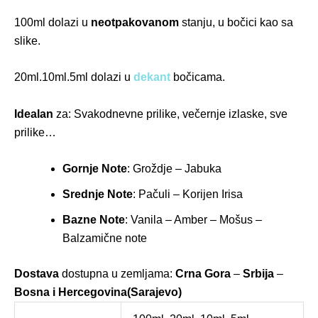
100ml dolazi u
neotpakovanom
stanju, u bočici kao sa
slike.
20ml.10ml.5ml dolazi u
dekant
bočicama.
Idealan
za: Svakodnevne prilike, večernje izlaske, sve
prilike…
Gornje Note
: Groždje – Jabuka
Srednje Note
: Pačuli – Korijen Irisa
Bazne Note
: Vanila – Amber – Mošus –
Balzamične note
Dostava
dostupna u zemljama:
Crna Gora
–
Srbija
–
Bosna i Hercegovina(Sarajevo)