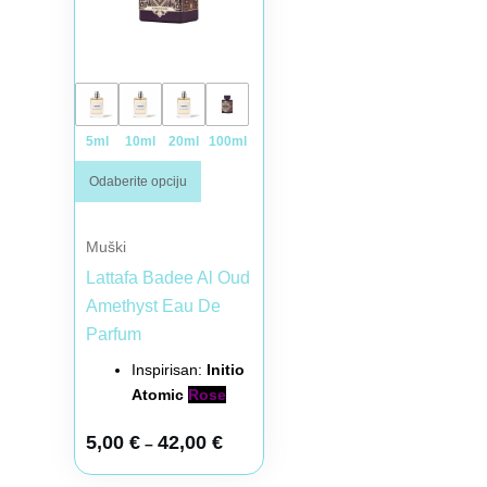
5ml
10ml
20ml
100ml
Odaberite opciju
Muški
Lattafa Badee Al Oud
Amethyst Eau De
Parfum
Inspirisan:
Initio
Atomic
Rose
5,00
€
42,00
€
–