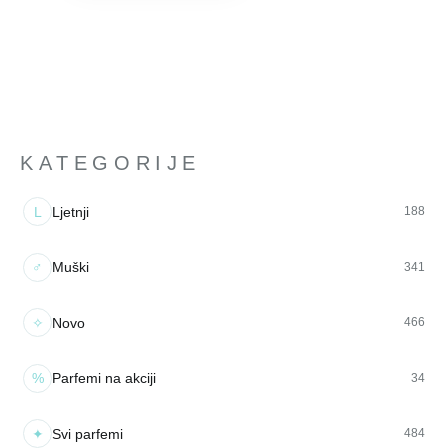
KATEGORIJE
L
Ljetnji
188
♂
Muški
341
✧
Novo
466
%
Parfemi na akciji
34
✦
Svi parfemi
484