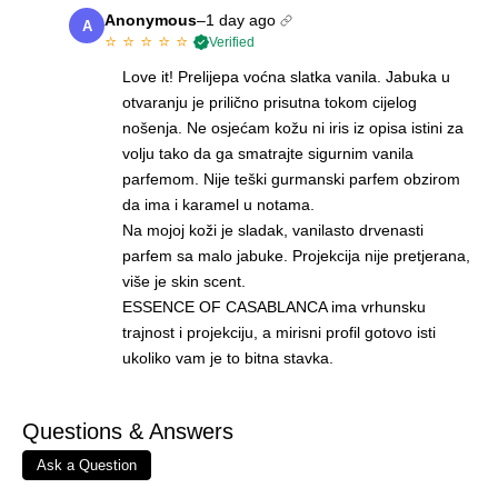
Anonymous
–
1 day ago
A
⭐
⭐
⭐
⭐
⭐
Verified
Love it! Prelijepa voćna slatka vanila. Jabuka u
otvaranju je prilično prisutna tokom cijelog
nošenja. Ne osjećam kožu ni iris iz opisa istini za
volju tako da ga smatrajte sigurnim vanila
parfemom. Nije teški gurmanski parfem obzirom
da ima i karamel u notama.
Na mojoj koži je sladak, vanilasto drvenasti
parfem sa malo jabuke. Projekcija nije pretjerana,
više je skin scent.
ESSENCE OF CASABLANCA ima vrhunsku
trajnost i projekciju, a mirisni profil gotovo isti
ukoliko vam je to bitna stavka.
Questions & Answers
Ask a Question