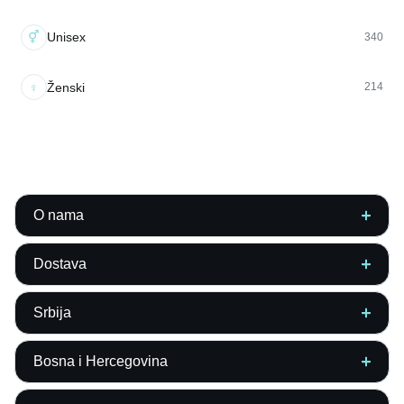
⚥
Unisex
340
♀
Ženski
214
O nama
Dostava
Srbija
Bosna i Hercegovina