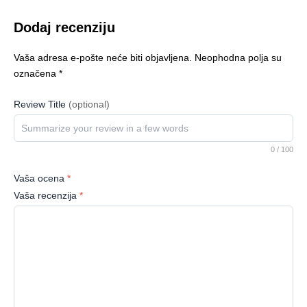
Dodaj recenziju
Vaša adresa e-pošte neće biti objavljena.
Neophodna polja su
označena
*
Review Title
(optional)
0
/ 100
Vaša ocena
*
Vaša recenzija
*