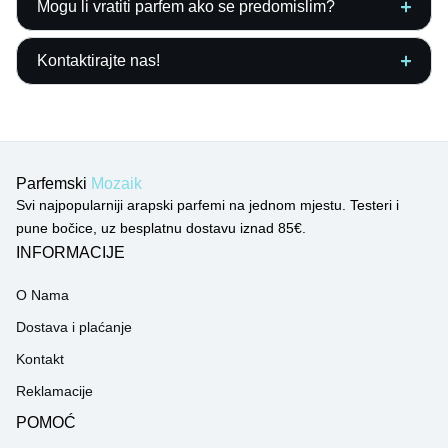
Mogu li vratiti parfem ako se predomislim?
Kontaktirajte nas!
Parfemski
Mozaik
Svi najpopularniji arapski parfemi na jednom mjestu. Testeri i
pune bočice, uz besplatnu dostavu iznad 85€.
INFORMACIJE
O Nama
Dostava i plaćanje
Kontakt
Reklamacije
POMOĆ