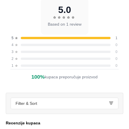
5.0
⭐
⭐
⭐
⭐
⭐
Based on 1 review
⭐
5
1
⭐
4
0
⭐
3
0
⭐
2
0
⭐
1
0
100%
kupaca preporučuje proizvod
Filter & Sort
Recenzije kupaca