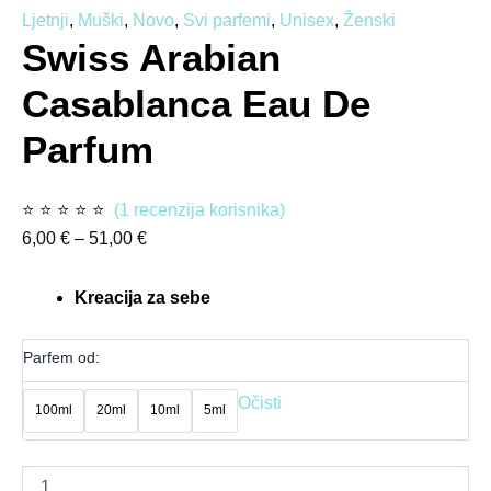
Ljetnji
,
Muški
,
Novo
,
Svi parfemi
,
Unisex
,
Ženski
Swiss Arabian
Casablanca Eau De
Parfum
⭐
⭐
⭐
⭐
⭐
(
1
recenzija korisnika)
6,00
€
–
51,00
€
Kreacija za sebe
Parfem od:
Očisti
100ml
20ml
10ml
5ml