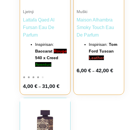
Ljetnji
Muški
Lattafa Qaed Al
Maison Alhambra
Fursan Eau De
Smoky Touch Eau
Parfum
De Parfum
Inspirisan:
Inspirisan:
Tom
Baccarat
Rouge
Ford Tuscan
540 x Creed
Leather
Aventus
6,00
€
42,00
€
–
⭐
⭐
⭐
⭐
⭐
4,00
€
31,00
€
–
Raspon cena: od 5,00 € do 42,00 €
Ovaj proizvod ima više varijanti. Opcije mogu biti iz