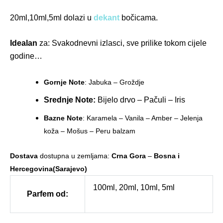
20ml,10ml,5ml dolazi u
dekant
bočicama.
Idealan
za: Svakodnevni izlasci, sve prilike tokom cijele
godine…
Gornje Note
: Jabuka – Groždje
Srednje Note:
Bijelo drvo – Pačuli – Iris
Bazne Note
: Karamela – Vanila – Amber – Jelenja
koža – Mošus – Peru balzam
Dostava
dostupna u zemljama:
Crna Gora
–
Bosna i
Hercegovina(Sarajevo)
100ml, 20ml, 10ml, 5ml
Parfem od: