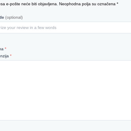
sa e-pošte neće biti objavljena.
Neophodna polja su označena
*
tle
(optional)
ena
*
enzija
*