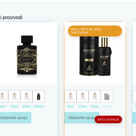
 proizvodi
Raspon cena: od 5,00 € do 42,00 €
Raspon cena
Ovaj proizvod ima više varijanti. Opcije mogu biti izabrane na s
Ovaj proizvod ima više varijanti
NEKE OPCIJE NISU
DOSTUPNE
5ml
10ml
20ml
100ml
5ml
10ml
20ml
100ml
Odaberite opciju
Odaberite opciju
SALE!