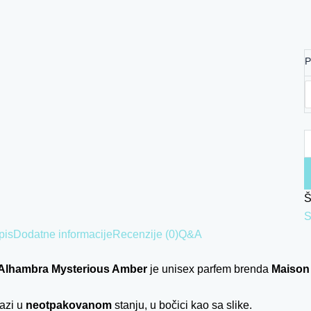
P
Š
S
pis
Dodatne informacije
Recenzije (0)
Q&A
Alhambra Mysterious Amber
je unisex parfem brenda
Maison
lazi u
neotpakovanom
stanju, u bočici kao sa slike.