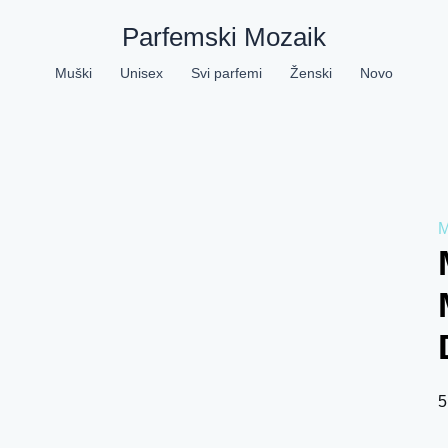
M
Parfemski Mozaik
Muški
Unisex
Svi parfemi
Ženski
Novo
M
5