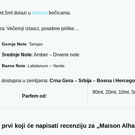
l,5ml dolazi u
dekant
bočicama.
za: Večernji izlasci, posebne prilike…
Gornje Note
: Tamjan
Srednje Note
: Amber – Drvene note
Bazne Note
: Labdanum – Vanila
a
dostupna u zemljama:
Crna Gora – Srbija – Bosna i Hercego
80ml, 20ml, 10ml, 5
Parfem od:
 prvi koji će napisati recenziju za „Maison A