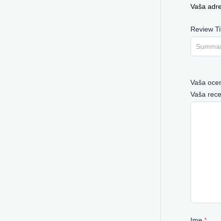
Vaša adre
Review Ti
Vaša oc
Vaša rec
Ime
*