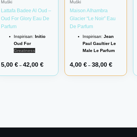
Muški
Muški
Lattafa Badee Al Oud –
Maison Alhambra
Oud For Glory Eau De
Glacier “Le Noir” Eau
Parfum
De Parfum
Inspirisan:
Initio
Inspirisan:
Jean
Oud For
Paul Gaultier Le
Greatness
Male Le Parfum
5,00
€
42,00
€
4,00
€
38,00
€
–
–