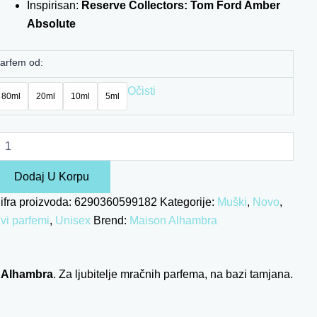
Inspirisan:
Reserve Collectors: Tom Ford Amber
Absolute
arfem od:
Očisti
80ml
20ml
10ml
5ml
Dodaj U Korpu
ifra proizvoda:
6290360599182
Kategorije:
Muški
,
Novo
,
vi parfemi
,
Unisex
Brend:
Maison Alhambra
 Alhambra
. Za ljubitelje mračnih parfema, na bazi tamjana.