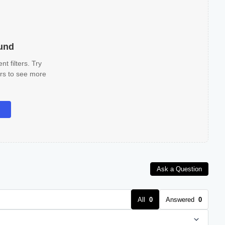
und
t filters. Try
ters to see more
Ask a Question
All
0
Answered
0