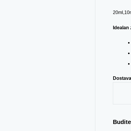
20ml,10m
Idealan
Dostav
Budite