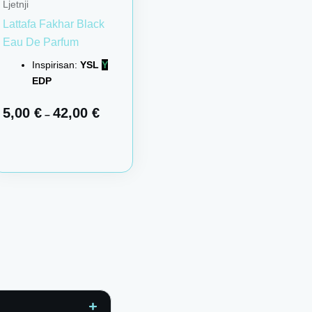
Ljetnji
Lattafa Fakhar Black
Eau De Parfum
Inspirisan:
YSL
Y
EDP
5,00
€
42,00
€
–