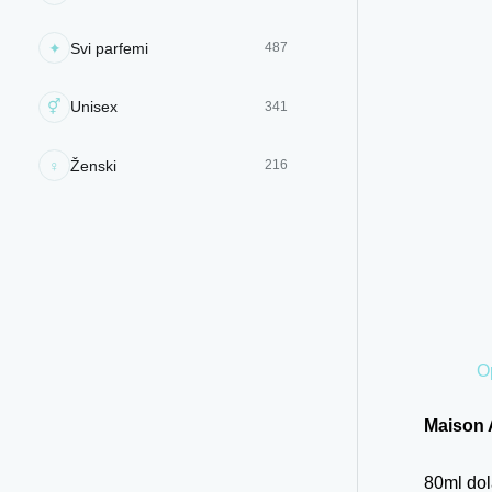
✦
Svi parfemi
487
⚥
Unisex
341
♀
Ženski
216
O
Maison 
80
ml do