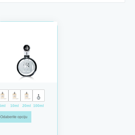
: od 4,00 € do 38,00 €
Raspon cena: od 5,00 € do 42,00 €
tranici proizvoda.
. Opcije mogu biti izabrane na stranici proizvoda.
Ovaj proizvod ima više varijanti. Opcije mogu biti izabrane na s
5ml
10ml
20ml
100ml
Odaberite opciju