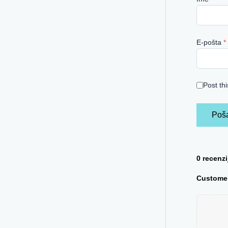
E-pošta
*
Post th
0 recenz
Customer