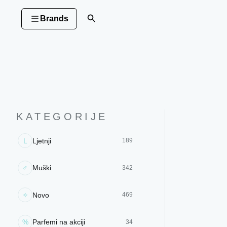
Pređi na sadržaj
Pretraga
Brands
KATEGORIJE
L
Ljetnji
189
♂
Muški
342
✧
Novo
469
%
Parfemi na akciji
34