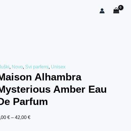
aison Alhambra Mysterious Amber Eau De Parfum količina
Raspon cena: od 5,00 € do 42,00 €
uški
,
Novo
,
Svi parfemi
,
Unisex
Maison Alhambra
Mysterious Amber Eau
De Parfum
,00
€
–
42,00
€