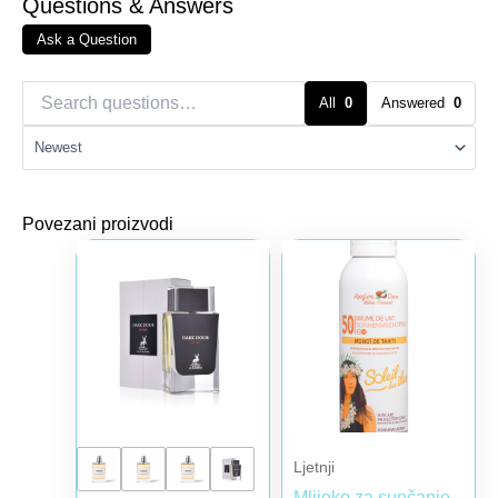
Questions & Answers
Ask a Question
All
0
Answered
0
Povezani proizvodi
Raspon cena: od 4,00 € do 31,00 €
Ovaj proizvod ima više varijanti. Opcije mogu biti iz
Ljetnji
Mlijeko za sunčanje