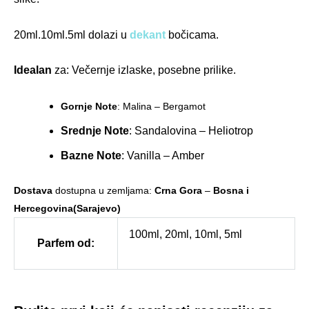
20ml.10ml.5ml dolazi u
dekant
bočicama.
Idealan
za: Večernje izlaske, posebne prilike.
Gornje Note
: Malina – Bergamot
Srednje Note
: Sandalovina – Heliotrop
Bazne Note
: Vanilla – Amber
Dostava
dostupna u zemljama:
Crna Gora
–
Bosna i
Hercegovina(Sarajevo)
100ml, 20ml, 10ml, 5ml
Parfem od: