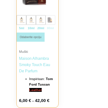
5ml
10ml
20ml
80ml
Odaberite opciju
Muški
Maison Alhambra
Smoky Touch Eau
De Parfum
Inspirisan:
Tom
Ford Tuscan
Leather
6,00
€
42,00
€
–