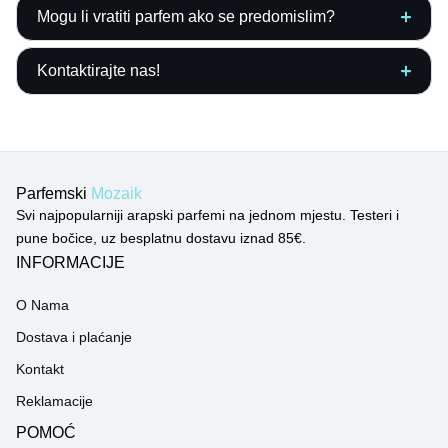
Mogu li vratiti parfem ako se predomislim?
Kontaktirajte nas!
Parfemski
Mozaik
Svi najpopularniji arapski parfemi na jednom mjestu. Testeri i
pune bočice, uz besplatnu dostavu iznad 85€.
INFORMACIJE
O Nama
Dostava i plaćanje
Kontakt
Reklamacije
POMOĆ