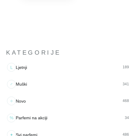
KATEGORIJE
L
Ljetnji
189
♂
Muški
341
✧
Novo
468
%
Parfemi na akciji
34
✦
Svi parfemi
486