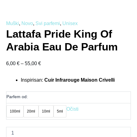
Muški
,
Novo
,
Svi parfemi
,
Unisex
Lattafa Pride King Of
Arabia Eau De Parfum
6,00
€
–
55,00
€
Inspirisan:
Cuir Infrarouge Maison Crivelli
Parfem od:
Očisti
100ml
20ml
10ml
5ml