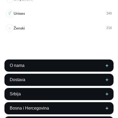
⚥
Unisex
340
♀
Ženski
216
O nama
Dostava
Srbija
Bosna i Hercegovina