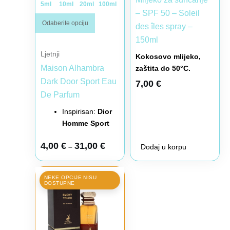
5ml
10ml
20ml
100ml
– SPF 50 – Soleil
Odaberite opciju
des îles spray –
150ml
Ljetnji
Kokosovo mlijeko,
Maison Alhambra
zaštita do 50°C.
Dark Door Sport Eau
7,00
€
De Parfum
Inspirisan:
Dior
Homme Sport
4,00
€
31,00
€
–
Dodaj u korpu
Raspon cena: od 6,00 € do 42,00 €
Ovaj proizvod ima više varijanti. Opcije mogu biti iz
NEKE OPCIJE NISU
DOSTUPNE