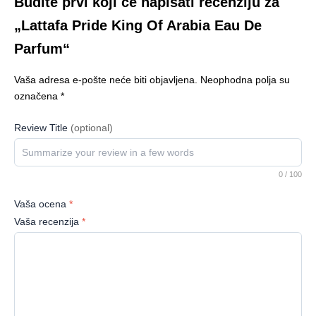
Budite prvi koji će napisati recenziju za
„Lattafa Pride King Of Arabia Eau De
Parfum“
Vaša adresa e-pošte neće biti objavljena.
Neophodna polja su
označena
*
Review Title
(optional)
0
/ 100
Vaša ocena
*
Vaša recenzija
*