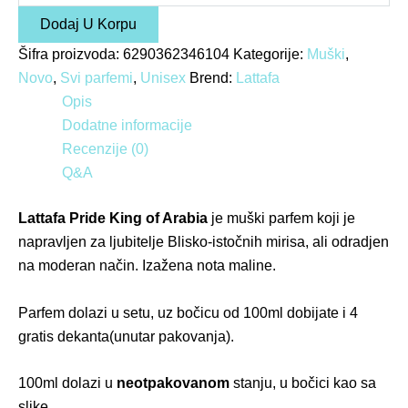
Dodaj U Korpu
Šifra proizvoda:
6290362346104
Kategorije:
Muški
,
Novo
,
Svi parfemi
,
Unisex
Brend:
Lattafa
Opis
Dodatne informacije
Recenzije (0)
Q&A
Lattafa Pride King of Arabia
je muški parfem koji je
napravljen za ljubitelje Blisko-istočnih mirisa, ali odradjen
na moderan način. Izažena nota maline.
Parfem dolazi u setu, uz bočicu od 100ml dobijate i 4
gratis dekanta(unutar pakovanja).
100ml dolazi u
neotpakovanom
stanju, u bočici kao sa
slike.