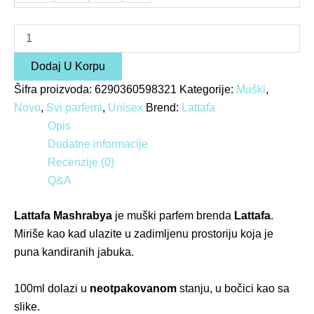
Dodaj U Korpu
Šifra proizvoda:
6290360598321
Kategorije:
Muški
,
Novo
,
Svi parfemi
,
Unisex
Brend:
Lattafa
Opis
Dodatne informacije
Recenzije (0)
Q&A
Lattafa Mashrabya
je muški parfem brenda
Lattafa
.
Miriše kao kad ulazite u zadimljenu prostoriju koja je
puna kandiranih jabuka.
100
ml dolazi u
neotpakovanom
stanju, u bočici kao sa
slike.