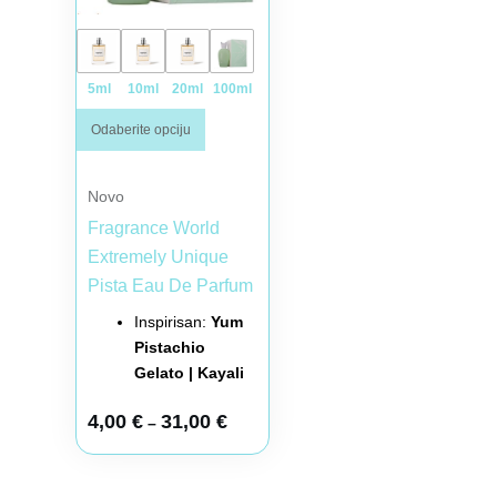
5ml
10ml
20ml
100ml
Odaberite opciju
Novo
Fragrance World
Extremely Unique
Pista Eau De Parfum
Inspirisan:
Yum
Pistachio
Gelato | Kayali
4,00
€
31,00
€
–