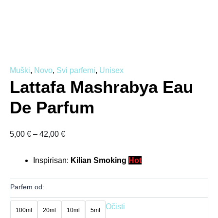
Muški
,
Novo
,
Svi parfemi
,
Unisex
Lattafa Mashrabya Eau
De Parfum
5,00
€
–
42,00
€
Inspirisan:
Kilian Smoking
Hot
Parfem od:
Očisti
100ml
20ml
10ml
5ml