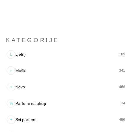
KATEGORIJE
L
Ljetnji
189
♂
Muški
341
✧
Novo
468
%
Parfemi na akciji
34
✦
Svi parfemi
486