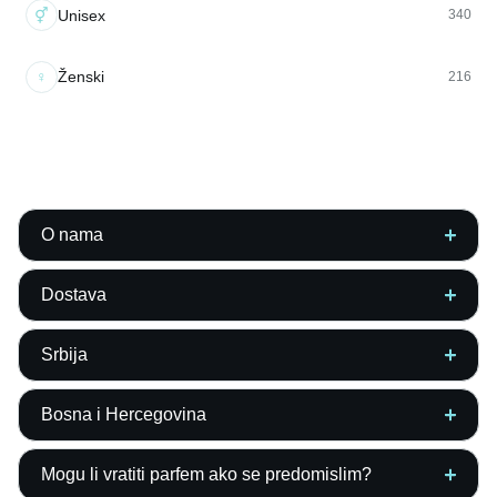
⚥
Unisex
340
♀
Ženski
216
O nama
Dostava
Srbija
Bosna i Hercegovina
Mogu li vratiti parfem ako se predomislim?