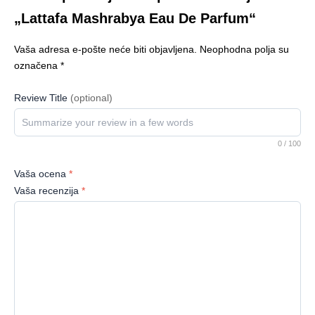
„Lattafa Mashrabya Eau De Parfum“
Vaša adresa e-pošte neće biti objavljena.
Neophodna polja su
označena
*
Review Title
(optional)
0
/ 100
Vaša ocena
*
Vaša recenzija
*