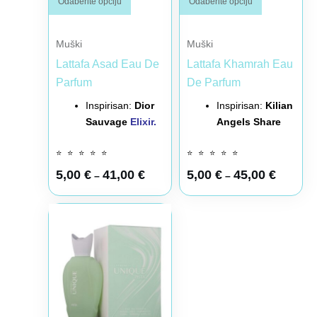
Odaberite opciju
Odaberite opciju
Muški
Muški
Lattafa Asad Eau De
Lattafa Khamrah Eau
Parfum
De Parfum
Inspirisan:
Dior
Inspirisan:
Kilian
Sauvage
Elixir.
Angels Share
⭐
⭐
⭐
⭐
⭐
⭐
⭐
⭐
⭐
⭐
5,00
€
41,00
€
5,00
€
45,00
€
–
–
Raspon cena: od 4,00 € do 31,00 €
Ovaj proizvod ima više varijanti. Opcije mogu biti iz