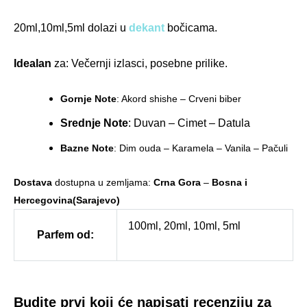
20ml,10ml,5ml dolazi u
dekant
bočicama.
Idealan
za: Večernji izlasci, posebne prilike.
Gornje Note
: Akord shishe – Crveni biber
Srednje Note
: Duvan – Cimet – Datula
Bazne Note
: Dim ouda – Karamela – Vanila – Pačuli
Dostava
dostupna u zemljama:
Crna Gora
–
Bosna i
Hercegovina(Sarajevo)
100ml, 20ml, 10ml, 5ml
Parfem od:
Budite prvi koji će napisati recenziju za