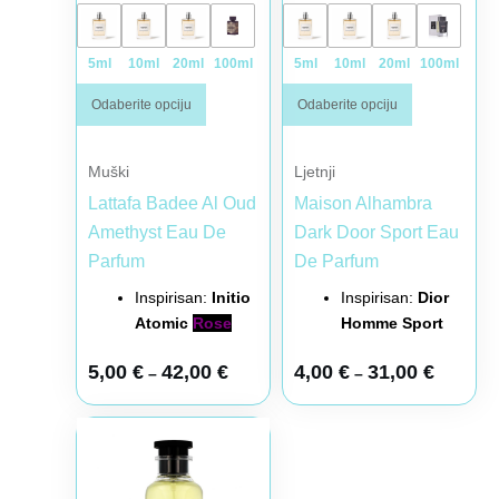
5ml
10ml
20ml
100ml
5ml
10ml
20ml
100ml
Odaberite opciju
Odaberite opciju
Muški
Ljetnji
Lattafa Badee Al Oud
Maison Alhambra
Amethyst Eau De
Dark Door Sport Eau
Parfum
De Parfum
Inspirisan:
Initio
Inspirisan:
Dior
Atomic
Rose
Homme Sport
5,00
€
42,00
€
4,00
€
31,00
€
–
–
Raspon cena: od 5,00 € do 45,00 €
Ovaj proizvod ima više varijanti. Opcije mogu biti iz