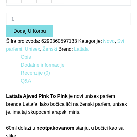
Dodaj U Korpu
Šifra proizvoda:
6290360597133
Kategorije:
Novo
,
Svi
parfemi
,
Unisex
,
Ženski
Brend:
Lattafa
Opis
Dodatne informacije
Recenzije (0)
Q&A
Lattafa Ajwad Pink To Pink
je novi unisex parfem
brenda Lattafa. Iako bočica liči na ženski parfem, unisex
je, ima taj skupoceni arapski miris.
60
ml dolazi u
neotpakovanom
stanju, u bočici kao sa
slike.