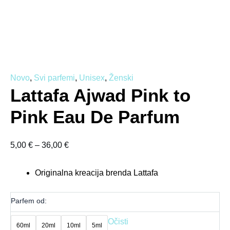
Novo
,
Svi parfemi
,
Unisex
,
Ženski
Lattafa Ajwad Pink to
Pink Eau De Parfum
5,00
€
–
36,00
€
Originalna kreacija brenda Lattafa
Parfem od:
Očisti
60ml
20ml
10ml
5ml