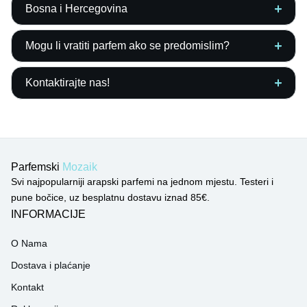
Bosna i Hercegovina
Mogu li vratiti parfem ako se predomislim?
Kontaktirajte nas!
Parfemski
Mozaik
Svi najpopularniji arapski parfemi na jednom mjestu. Testeri i
pune bočice, uz besplatnu dostavu iznad 85€.
INFORMACIJE
O Nama
Dostava i plaćanje
Kontakt