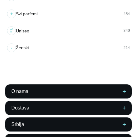
✦
Svi parfemi
484
⚥
Unisex
340
♀
Ženski
214
O nama
Dostava
Srbija