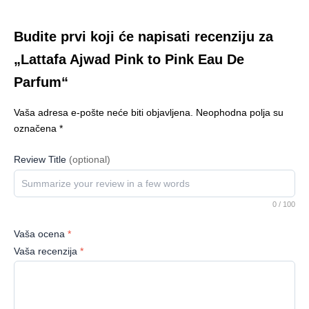
Budite prvi koji će napisati recenziju za
„Lattafa Ajwad Pink to Pink Eau De
Parfum“
Vaša adresa e-pošte neće biti objavljena.
Neophodna polja su
označena
*
Review Title
(optional)
0
/ 100
Vaša ocena
*
Vaša recenzija
*