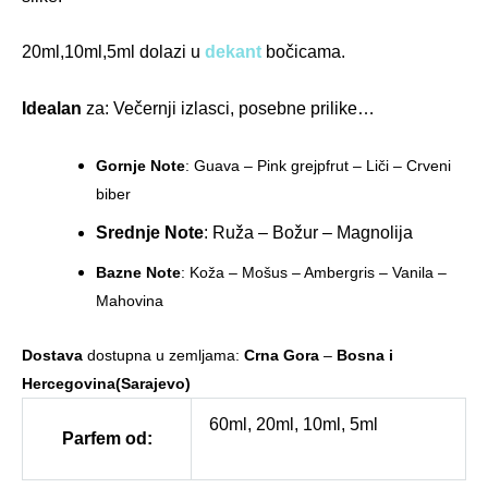
20ml,10ml,5ml dolazi u
dekant
bočicama.
Idealan
za: Večernji izlasci, posebne prilike…
Gornje Note
: Guava – Pink grejpfrut – Liči – Crveni
biber
Srednje Note
: Ruža – Božur – Magnolija
Bazne Note
: Koža – Mošus – Ambergris – Vanila –
Mahovina
Dostava
dostupna u zemljama:
Crna Gora
–
Bosna i
Hercegovina(Sarajevo)
60ml, 20ml, 10ml, 5ml
Parfem od: