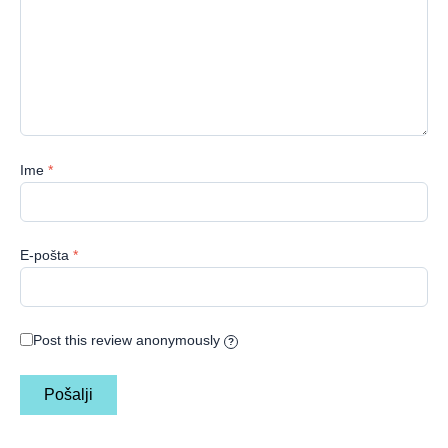
Ime
*
E-pošta
*
Post this review anonymously
?