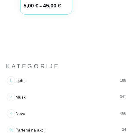
5,00
€
45,00
€
–
KATEGORIJE
L
Ljetnji
188
♂
Muški
341
✧
Novo
466
%
Parfemi na akciji
34