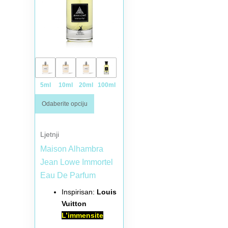
5ml
10ml
20ml
100ml
Odaberite opciju
Ljetnji
Maison Alhambra
Jean Lowe Immortel
Eau De Parfum
Inspirisan:
Louis
Vuitton
L’immensite