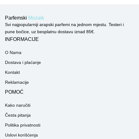
Parfemski
Mozaik
Svi najpopularniji arapski parfemi na jednom mjestu. Testeri i
pune bočice, uz besplatnu dostavu iznad 85€.
INFORMACIJE
O Nama
Dostava i plaćanje
Kontakt
Reklamacije
POMOĆ
Kako naručiti
Česta pitanja
Politika privatnosti
Uslovi korišćenja