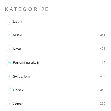
KATEGORIJE
L
Ljetnji
189
♂
Muški
341
✧
Novo
468
%
Parfemi na akciji
34
✦
Svi parfemi
486
⚥
Unisex
340
♀
Ženski
216