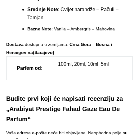
Srednje Note
: Cvijet narandže – Pačuli –
Tamjan
Bazne Note
: Vanila – Ambergris – Mahovina
Dostava
dostupna u zemljama:
Crna Gora
–
Bosna i
Hercegovina(Sarajevo)
100ml, 20ml, 10ml, 5ml
Parfem od:
Budite prvi koji će napisati recenziju za
„Arabiyat Prestige Fahad Gaze Eau De
Parfum“
Vaša adresa e-pošte neće biti objavljena.
Neophodna polja su