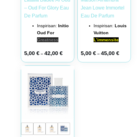
– Oud For Glory Eau
Jean Lowe Immortel
De Parfum
Eau De Parfum
Inspirisan:
Initio
Inspirisan:
Louis
Oud For
Vuitton
Greatness
L’immensite
5,00
€
42,00
€
5,00
€
45,00
€
–
–
Raspon cena: od 6,00 € do 51,00 €
Ovaj proizvod ima više varijanti. Opcije mogu biti iz