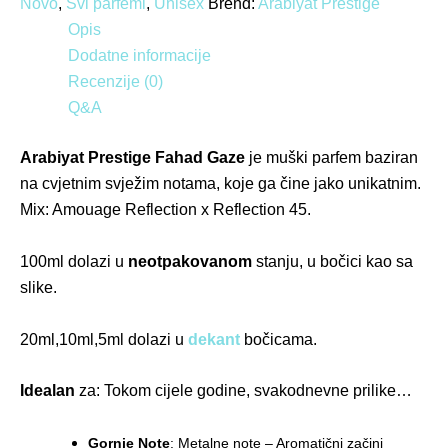
Novo
,
Svi parfemi
,
Unisex
Brend:
Arabiyat Prestige
Opis
Dodatne informacije
Recenzije (0)
Q&A
Arabiyat Prestige Fahad Gaze
je muški parfem baziran
na cvjetnim svježim notama, koje ga čine jako unikatnim.
Mix: Amouage Reflection x Reflection 45.
100
ml dolazi u
neotpakovanom
stanju, u bočici kao sa
slike.
20ml,10ml,5ml dolazi u
dekant
bočicama.
Idealan
za: Tokom cijele godine, svakodnevne prilike…
Gornje Note
: Metalne note – Aromatični začini