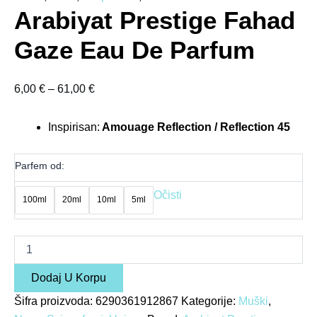
Arabiyat Prestige Fahad
Gaze Eau De Parfum
6,00
€
–
61,00
€
Inspirisan:
Amouage Reflection / Reflection 45
Parfem od:
Očisti
100ml
20ml
10ml
5ml
Dodaj U Korpu
Šifra proizvoda:
6290361912867
Kategorije:
Muški
,