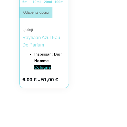
5ml
10ml
20ml
100ml
Odaberite opciju
Ljetnji
Rayhaan Azul Eau
De Parfum
Inspirisan:
Dior
Homme
Cologne
6,00
€
51,00
€
–