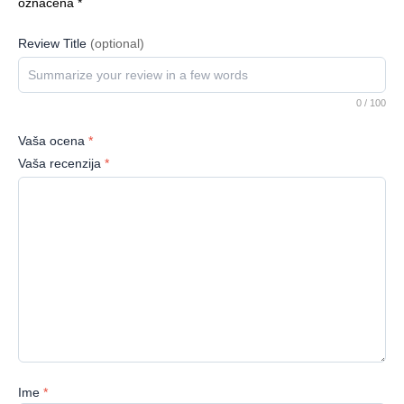
označena
*
Review Title
(optional)
0
/ 100
Vaša ocena
*
Vaša recenzija
*
Ime
*