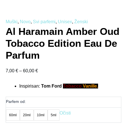
Muški
,
Novo
,
Svi parfemi
,
Unisex
,
Ženski
Al Haramain Amber Oud
Tobacco Edition Eau De
Parfum
7,00
€
–
60,00
€
Inspirisan:
Tom Ford
Tobacco
Vanille.
Parfem od:
Očisti
60ml
20ml
10ml
5ml