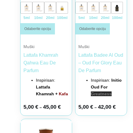
5ml
10ml
20ml
100ml
5ml
10ml
20ml
100ml
Odaberite opciju
Odaberite opciju
Muški
Muški
Lattafa Khamrah
Lattafa Badee Al Oud
Qahwa Eau De
– Oud For Glory Eau
Parfum
De Parfum
Inspirisan:
Inspirisan:
Initio
Lattafa
Oud For
Khamrah +
Kafa
Greatness
5,00
€
45,00
€
5,00
€
42,00
€
–
–
Raspon cena: od 6,00 € do 51,00 €
Ovaj proizvod ima više varijanti. Opcije mogu biti iz