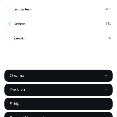
✦
Svi parfemi
487
⚥
Unisex
341
♀
Ženski
216
O nama
Dostava
Srbija