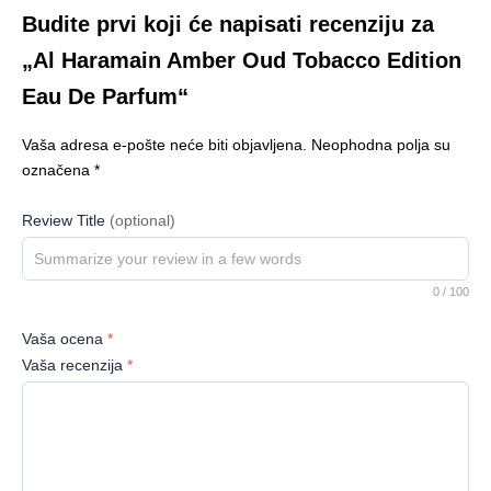
Budite prvi koji će napisati recenziju za
„Al Haramain Amber Oud Tobacco Edition
Eau De Parfum“
Vaša adresa e-pošte neće biti objavljena.
Neophodna polja su
označena
*
Review Title
(optional)
0
/ 100
Vaša ocena
*
Vaša recenzija
*