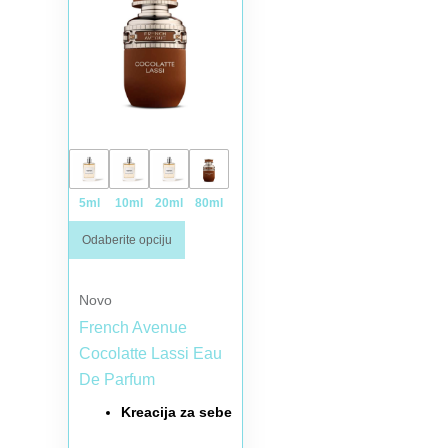
5ml
10ml
20ml
80ml
Odaberite opciju
Novo
French Avenue
Cocolatte Lassi Eau
De Parfum
Kreacija za sebe