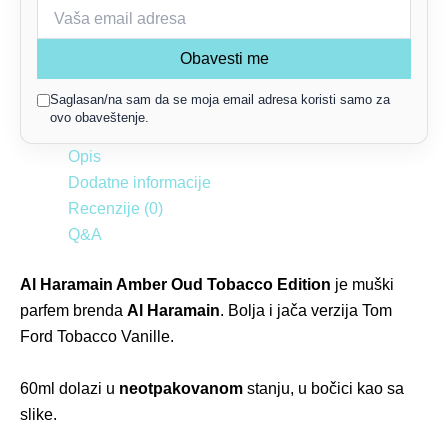
Obavesti me
Saglasan/na sam da se moja email adresa koristi samo za
ovo obaveštenje.
Opis
Dodatne informacije
Recenzije (0)
Q&A
Al Haramain Amber Oud Tobacco Edition
je muški
parfem brenda
Al Haramain
. Bolja i jača verzija Tom
Ford Tobacco Vanille.
60
ml dolazi u
neotpakovanom
stanju, u bočici kao sa
slike.