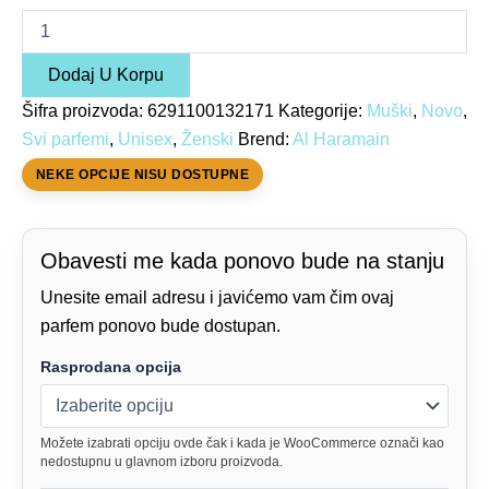
Dodaj U Korpu
Šifra proizvoda:
6291100132171
Kategorije:
Muški
,
Novo
,
Svi parfemi
,
Unisex
,
Ženski
Brend:
Al Haramain
NEKE OPCIJE NISU DOSTUPNE
Obavesti me kada ponovo bude na stanju
Unesite email adresu i javićemo vam čim ovaj
parfem ponovo bude dostupan.
Rasprodana opcija
Možete izabrati opciju ovde čak i kada je WooCommerce označi kao
nedostupnu u glavnom izboru proizvoda.