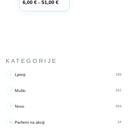
6,00
€
51,00
€
–
KATEGORIJE
L
Ljetnji
189
♂
Muški
342
✧
Novo
469
%
Parfemi na akciji
34