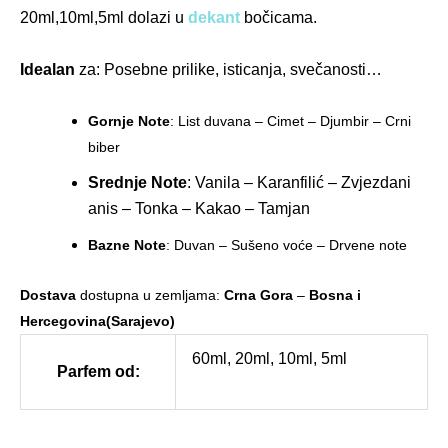
20ml,10ml,5ml dolazi u
dekant
bočicama.
Idealan
za: Posebne prilike, isticanja, svečanosti…
Gornje Note
: List duvana – Cimet – Djumbir – Crni
biber
Srednje Note
: Vanila – Karanfilić – Zvjezdani
anis – Tonka – Kakao – Tamjan
Bazne Note
: Duvan – Sušeno voće – Drvene note
Dostava
dostupna u zemljama:
Crna Gora
–
Bosna i
Hercegovina(Sarajevo)
60ml, 20ml, 10ml, 5ml
Parfem od: