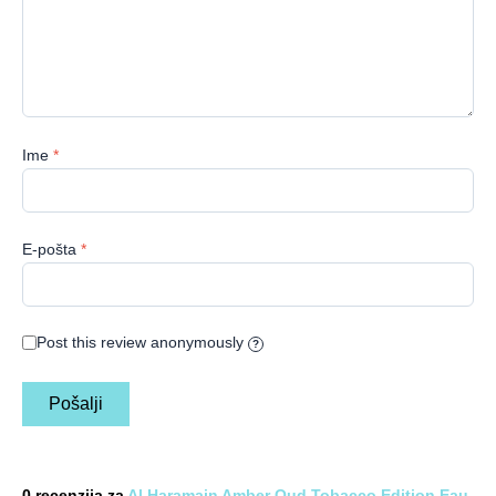
Ime
*
E-pošta
*
Post this review anonymously
?
0 recenzija za
Al Haramain Amber Oud Tobacco Edition Eau