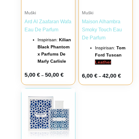
Muški
Muški
Ard Al Zaafaran Wafa
Maison Alhambra
Eau De Parfum
Smoky Touch Eau
De Parfum
Inspirisan:
Kilian
Black Phantom
Inspirisan:
Tom
x Parfums De
Ford Tuscan
Marly Carlisle
Leather
5,00
€
50,00
€
–
6,00
€
42,00
€
–
Raspon cena: od 6,00 € do 51,00 €
Ovaj proizvod ima više varijanti. Opcije mogu biti iz