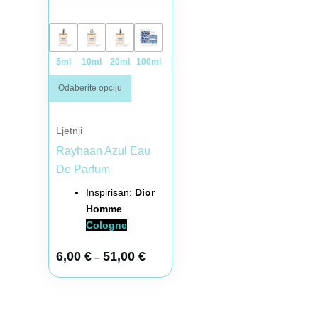
5ml
10ml
20ml
100ml
Odaberite opciju
Ljetnji
Rayhaan Azul Eau
De Parfum
Inspirisan:
Dior
Homme
Cologne
6,00
€
51,00
€
–