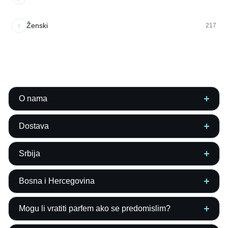
♀
Ženski
217
O nama
Dostava
Srbija
Bosna i Hercegovina
Mogu li vratiti parfem ako se predomislim?