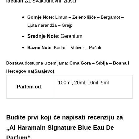
Idealan
za: Svakodnevni izlasci.
Gornje Note
: Limun – Zeleno lišće – Bergamot –
Ljuta narandža – Grejp
Srednje Note
: Geranium
Bazne Note
: Kedar – Vetiver – Pačuli
Dostava
dostupna u zemljama:
Crna Gora
–
Srbija
–
Bosna i
Hercegovina(Sarajevo)
100ml, 20ml, 10ml, 5ml
Parfem od:
Budite prvi koji će napisati recenziju za
„Al Haramain Signature Blue Eau De
Parfum“