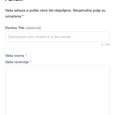
Vaša adresa e-pošte neće biti objavljena.
Neophodna polja su
označena
*
Review Title
(optional)
0
/ 100
Vaša ocena
*
Vaša recenzija
*