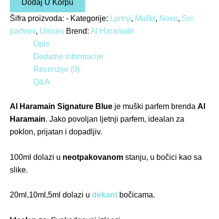
Dodaj U Korpu
Šifra proizvoda:
-
Kategorije:
Ljetnji
,
Muški
,
Novo
,
Svi
parfemi
,
Unisex
Brend:
Al Haramain
Opis
Dodatne informacije
Recenzije (0)
Q&A
Al Haramain Signature Blue
je muški parfem brenda
Al
Haramain
. Jako povoljan ljetnji parfem, idealan za
poklon, prijatan i dopadljiv.
100
ml dolazi u
neotpakovanom
stanju, u bočici kao sa
slike.
20ml,10ml,5ml dolazi u
dekant
bočicama.