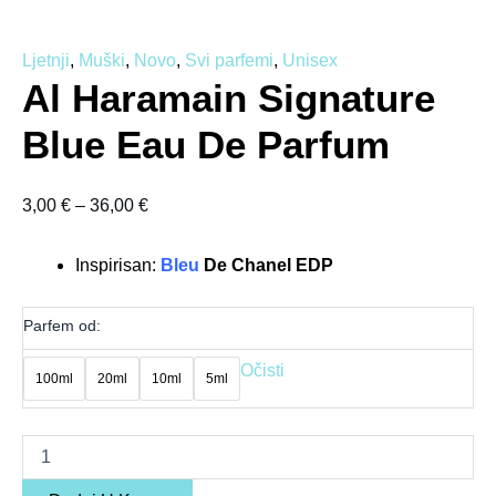
Ljetnji
,
Muški
,
Novo
,
Svi parfemi
,
Unisex
Al Haramain Signature
Blue Eau De Parfum
3,00
€
–
36,00
€
Inspirisan:
Bleu
De Chanel EDP
Parfem od:
Očisti
100ml
20ml
10ml
5ml