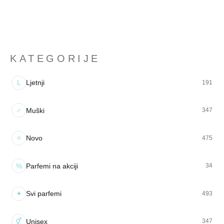
KATEGORIJE
L
Ljetnji
191
♂
Muški
347
✧
Novo
475
%
Parfemi na akciji
34
✦
Svi parfemi
493
⚥
Unisex
347