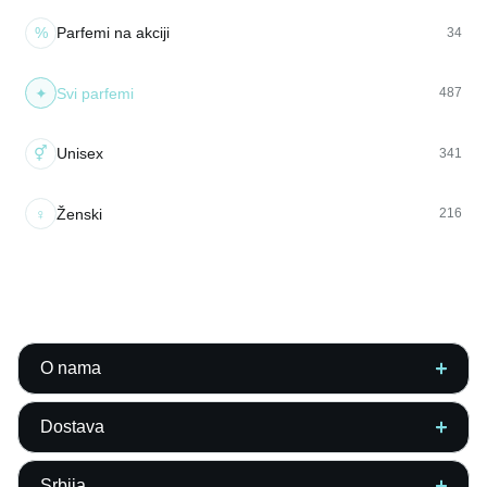
%
Parfemi na akciji
34
✦
Svi parfemi
487
⚥
Unisex
341
♀
Ženski
216
O nama
Dostava
Srbija