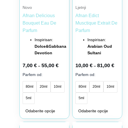
biti
biti
Novo
Ljetnji
izabrane
izabrane
Afnan Delicious
Afnan Edict
na
na
Bouquet Eau De
Musctique Extrait De
stranici
stranici
Parfum
Parfum
proizvoda.
proizvoda.
Inspirisan:
Inspirisan:
Dolce&Gabbana
Arabian Oud
Devotion
Sultani
7,00
€
55,00
€
10,00
€
81,00
€
–
–
Parfem od:
Parfem od:
80ml
20ml
10ml
80ml
20ml
10ml
5ml
5ml
Odaberite opcije
Odaberite opcije
Raspon
Raspon
Ovaj
Ovaj