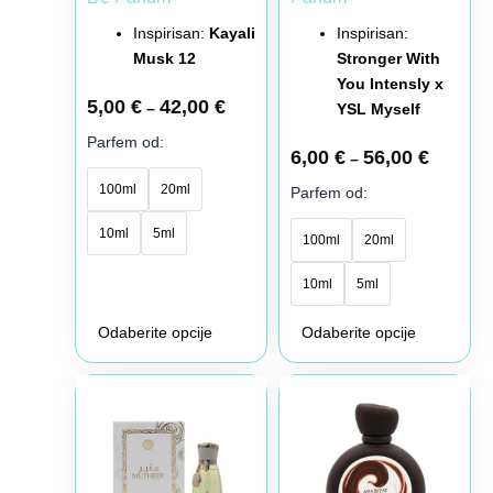
proizvoda.
proizvoda.
Inspirisan:
Kayali
Inspirisan:
Musk 12
Stronger With
You Intensly x
5,00
€
42,00
€
–
YSL Myself
Parfem od:
6,00
€
56,00
€
–
100ml
20ml
Parfem od:
10ml
5ml
100ml
20ml
10ml
5ml
Odaberite opcije
Odaberite opcije
Raspon
Raspon
Ovaj
Ovaj
cena:
cena:
proizvod
proizvod
od
od
6,00 €
4,00 €
ima
ima
do
do
više
više
51,00 €
36,00 €