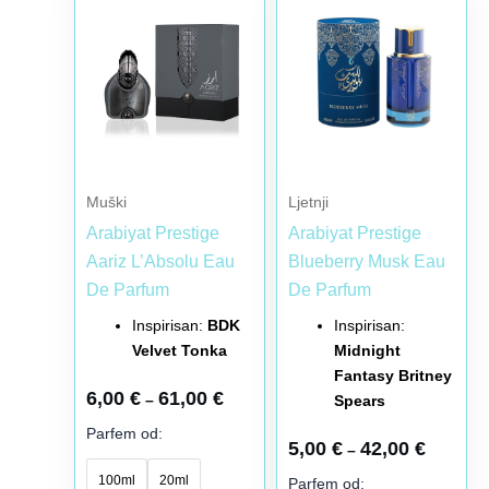
cena:
cena:
proizvod
proizvod
od
od
6,00 €
5,00 €
ima
ima
do
do
više
više
61,00 €
42,00 €
varijanti.
varijanti.
Opcije
Opcije
mogu
mogu
biti
biti
Muški
Ljetnji
izabrane
izabrane
Arabiyat Prestige
Arabiyat Prestige
na
na
Aariz L’Absolu Eau
Blueberry Musk Eau
stranici
stranici
De Parfum
De Parfum
proizvoda.
proizvoda.
Inspirisan:
BDK
Inspirisan:
Velvet Tonka
Midnight
Fantasy Britney
6,00
€
61,00
€
–
Spears
Parfem od:
5,00
€
42,00
€
–
100ml
20ml
Parfem od: