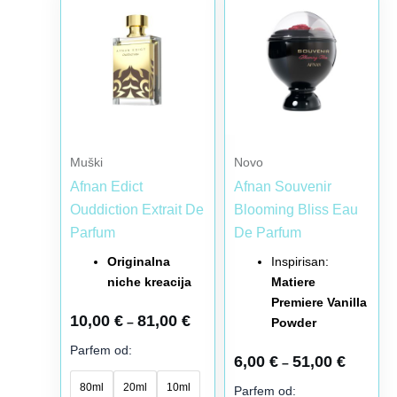
cena:
cena:
proizvod
proizvod
od
od
10,00 €
6,00 €
ima
ima
do
do
više
više
81,00 €
51,00 €
varijanti.
varijanti.
Opcije
Opcije
mogu
mogu
biti
biti
Muški
Novo
izabrane
izabrane
Afnan Edict
Afnan Souvenir
na
na
Ouddiction Extrait De
Blooming Bliss Eau
stranici
stranici
Parfum
De Parfum
proizvoda.
proizvoda.
Originalna
Inspirisan:
niche kreacija
Matiere
Premiere Vanilla
10,00
€
81,00
€
–
Powder
Parfem od:
6,00
€
51,00
€
–
80ml
20ml
10ml
Parfem od: