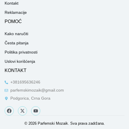
Kontakt
Reklamacije
POMOĆ
Kako naručiti
Česta pitanja
Politika privatnosti
Uslovi korišćenja
KONTAKT
+381695636246
parfemskimozaik@gmail.com
Podgorica, Crna Gora
F
X
Y
a
-
o
c
t
u
e
w
t
© 2026 Parfemski Mozaik. Sva prava zadržana.
b
i
u