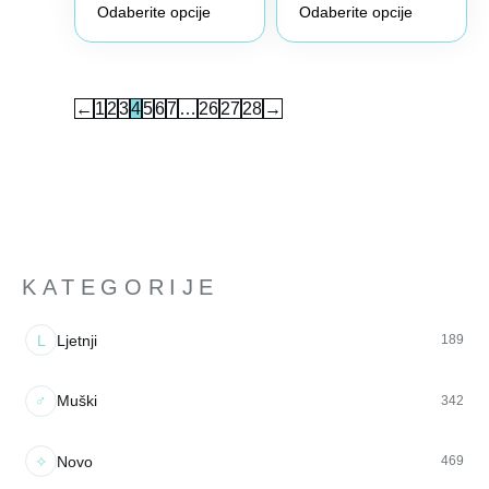
Odaberite opcije
Odaberite opcije
←
1
2
3
4
5
6
7
…
26
27
28
→
KATEGORIJE
L
Ljetnji
189
♂
Muški
342
✧
Novo
469