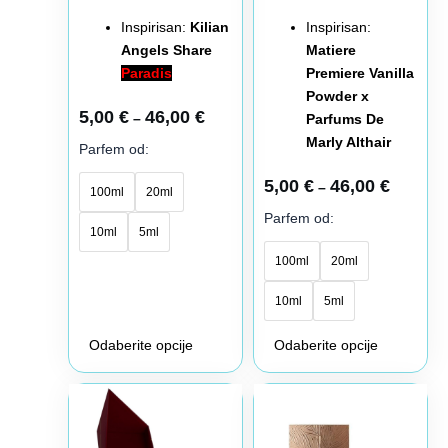
proizvoda.
proizvoda.
Inspirisan:
Kilian
Inspirisan:
Angels Share
Matiere
Paradis
Premiere Vanilla
Powder x
5,00
€
46,00
€
–
Parfums De
Marly Althair
Parfem od:
5,00
€
46,00
€
–
100ml
20ml
Parfem od:
10ml
5ml
100ml
20ml
10ml
5ml
Odaberite opcije
Odaberite opcije
Raspon
Raspon
Ovaj
Ovaj
cena:
cena:
proizvod
proizvod
od
od
6,00 €
6,00 €
ima
ima