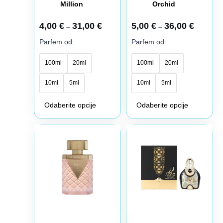
Million
Orchid
4,00
€
31,00
€
5,00
€
36,00
€
–
–
Parfem od:
Parfem od:
100ml
20ml
100ml
20ml
10ml
5ml
10ml
5ml
Odaberite opcije
Odaberite opcije
Raspon
Raspon
Ovaj
Ovaj
cena:
cena:
proizvod
proizvod
od
od
5,00 €
6,00 €
ima
ima
do
do
više
više
46,00 €
61,00 €
varijanti.
varijanti.
Opcije
Opcije
mogu
mogu
biti
biti