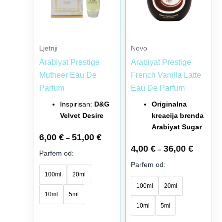
varijanti.
varijanti.
Opcije
Opcije
mogu
mogu
biti
biti
Ljetnji
Novo
izabrane
izabrane
Arabiyat Prestige
Arabiyat Prestige
na
na
Mutheer Eau De
French Vanilla Latte
stranici
stranici
Parfum
Eau De Parfum
proizvoda.
proizvoda.
Inspirisan:
D&G
Originalna
Velvet Desire
kreacija brenda
Arabiyat Sugar
6,00
€
51,00
€
–
4,00
€
36,00
€
–
Parfem od:
Parfem od:
100ml
20ml
100ml
20ml
10ml
5ml
10ml
5ml