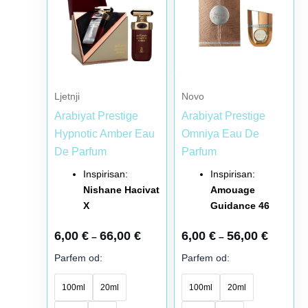
do
do
više
više
66,00 €
56,00 €
varijanti.
varijanti.
Opcije
Opcije
mogu
mogu
biti
biti
Ljetnji
Novo
izabrane
izabrane
Arabiyat Prestige
Arabiyat Prestige
na
na
Hypnotic Amber Eau
Omniya Eau De
stranici
stranici
De Parfum
Parfum
proizvoda.
proizvoda.
Inspirisan:
Inspirisan:
Nishane Hacivat
Amouage
X
Guidance 46
6,00
€
66,00
€
6,00
€
56,00
€
–
–
Parfem od:
Parfem od:
100ml
20ml
100ml
20ml