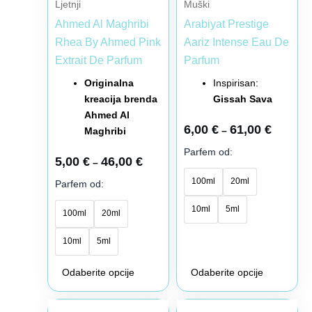
Ljetnji
Muški
izabrane
izabrane
Ahmed Al Maghribi
Arabiyat Prestige
na
na
Rhea By Ahmed Pink
Aariz Intense Eau De
stranici
stranici
Extrait De Parfum
Parfum
proizvoda.
proizvoda.
Originalna
Inspirisan:
kreacija brenda
Gissah Sava
Ahmed Al
6,00
€
61,00
€
–
Maghribi
Parfem od:
5,00
€
46,00
€
–
100ml
20ml
Parfem od:
10ml
5ml
100ml
20ml
10ml
5ml
Odaberite opcije
Odaberite opcije
Raspon
Raspon
Ovaj
Ovaj