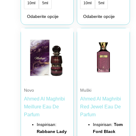
10ml
5ml
10ml
5ml
Odaberite opcije
Odaberite opcije
Raspon
Raspon
Ovaj
Ovaj
cena:
cena:
proizvod
proizvod
od
od
4,00 €
5,00 €
ima
ima
do
do
više
više
31,00 €
36,00 €
varijanti.
varijanti.
Opcije
Opcije
mogu
mogu
biti
biti
Novo
Muški
izabrane
izabrane
Ahmed Al Maghribi
Ahmed Al Maghribi
na
na
Meillure Eau De
Red Jewel Eau De
stranici
stranici
Parfum
Parfum
proizvoda.
proizvoda.
Inspirisan:
Inspirisan:
Tom
Rabbane Lady
Ford Black