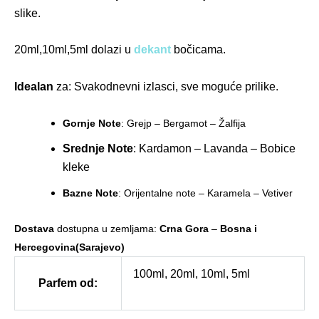
slike.
20ml,10ml,5ml dolazi u
dekant
bočicama.
Idealan
za: Svakodnevni izlasci, sve moguće prilike.
Gornje Note
: Grejp – Bergamot – Žalfija
Srednje Note
: Kardamon – Lavanda – Bobice
kleke
Bazne Note
: Orijentalne note – Karamela – Vetiver
Dostava
dostupna u zemljama:
Crna Gora
–
Bosna i
Hercegovina(Sarajevo)
100ml, 20ml, 10ml, 5ml
Parfem od: