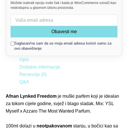
Možete izabrati opciju ovde čak i kada je WooCommerce označi kao
nedostupnu u glavnom izboru proizvoda.
Obavesti me
Saglasan/na sam da se moja email adresa koristi samo za
ovo obaveštenje.
Opis
Dodatne informacije
Recenzije (0)
Q&A
Afnan Lynked Freedom
je muški parfem koji je idealan
za tokom cijele godine, svjež i blago sladak. Mix: YSL
Myself x Azzaro The Most Wanted Parfum.
100
ml dolazi u
neotpakovanom
stanju, u bočici kao sa