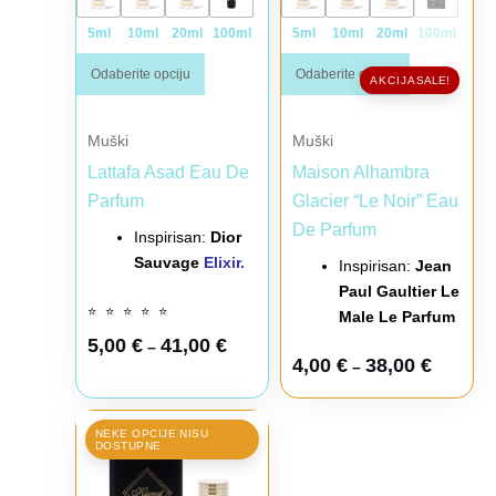
5ml
10ml
20ml
100ml
5ml
10ml
20ml
100ml
Odaberite opciju
Odaberite opciju
SALE!
Muški
Muški
Lattafa Asad Eau De
Maison Alhambra
Parfum
Glacier “Le Noir” Eau
De Parfum
Inspirisan:
Dior
Sauvage
Elixir.
Inspirisan:
Jean
Paul Gaultier Le
⭐
⭐
⭐
⭐
⭐
Male Le Parfum
5,00
€
41,00
€
–
4,00
€
38,00
€
–
Raspon cena: od 4,00 € do 42,00 €
Ovaj proizvod ima više varijanti. Opcije mogu biti iz
NEKE OPCIJE NISU
DOSTUPNE