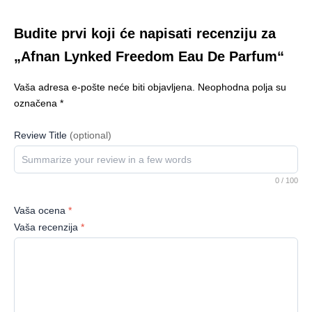
Budite prvi koji će napisati recenziju za
„Afnan Lynked Freedom Eau De Parfum“
Vaša adresa e-pošte neće biti objavljena.
Neophodna polja su
označena
*
Review Title
(optional)
0
/ 100
Vaša ocena
*
Vaša recenzija
*