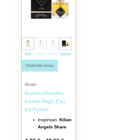
5ml
10ml
20ml
100ml
Odaberite opciju
Muški
Maison Alhambra
Kismet Magic Eau
De Parfum
Inspirisan:
Kilian
Angels Share