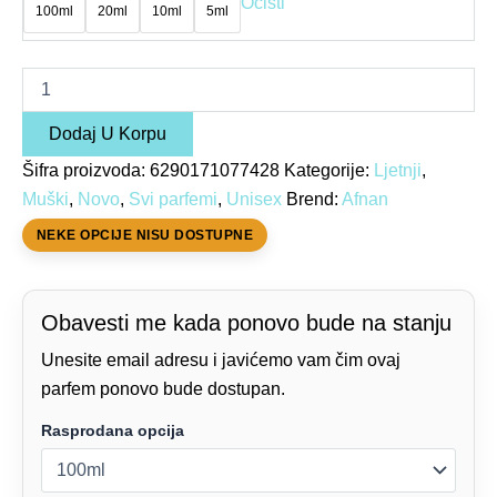
Očisti
100ml
20ml
10ml
5ml
Dodaj U Korpu
Šifra proizvoda:
6290171077428
Kategorije:
Ljetnji
,
Muški
,
Novo
,
Svi parfemi
,
Unisex
Brend:
Afnan
NEKE OPCIJE NISU DOSTUPNE
Obavesti me kada ponovo bude na stanju
Unesite email adresu i javićemo vam čim ovaj
parfem ponovo bude dostupan.
Rasprodana opcija