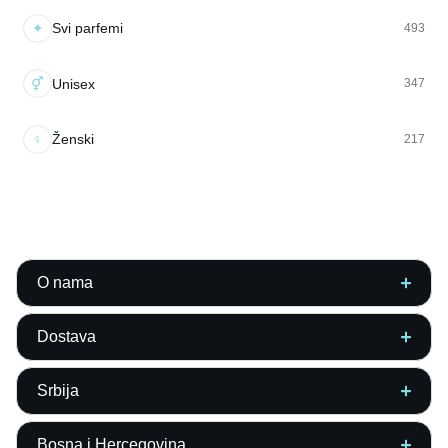
✦
Svi parfemi
493
⚥
Unisex
347
♀
Ženski
217
O nama
Dostava
Srbija
Bosna i Hercegovina