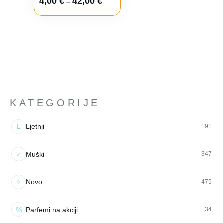
4,00
€
42,00
€
–
KATEGORIJE
L
Ljetnji
191
♂
Muški
347
✧
Novo
475
%
Parfemi na akciji
34